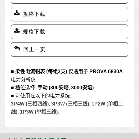
規格下載
规格下载
回上一页
■
柔性电流钳表
(
每组
3
支
)
仅适用于
PROVA 6830A
电力分析仪
.
■
档位选择
:
手动
(300
安培
, 3000
安培
).
■
可使用在以下的电力系统
:
3P4W (
三相四线
), 3P3W (
三相三线
), 1P2W (
单相二
线
), 1P3W (
单相三线
).