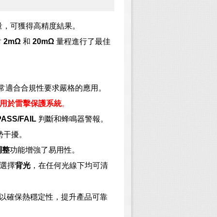
量，可獲得高精度結果。
對
2mΩ
和
20mΩ
量程進行了最佳
常適合合規性要求嚴格的應用。
用於雷擊保護系統
。
PASS/FAIL
判斷和蜂鳴器警報。
勢干擾。
調整
功能增強了易用性。
選擇
背光
，在任何光線下均可清
以確保熱穩定性，提升產品可靠