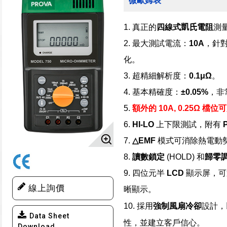
微歐姆表
1.
真正的
四線式
凱氏
電阻
測
2.
最大測試電流：
10A
，針
化。
3.
超精細解析度：
0.1μΩ
。
4.
基本精確度：
±0.05%
，非
5.
額外的
10A, 0.25Ω
檔位可
6.
HI-LO
上下限測試，附有
7.
△
EMF
模式可消除熱電動
8.
讀數鎖定
(HOLD)
和
歸零
9.
四位元半
LCD
顯示屏，可
線上詢價
晰顯示。
10.
採用
強制風扇冷卻
設計，
Data Sheet
性，並建立客戶信心。
Download