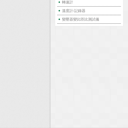
轉速計
溫度計/記錄器
變壓器變比匝比測試儀