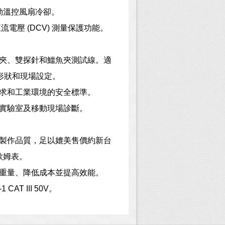
動溫控風扇冷卻。
直流電壓
(DCV)
測量保護功能。
夾、雙探針和鱷魚夾測試線。適
形狀和現場設定。
求和工業環境的安全標準。
實驗室及移動現場診斷。
製作品質，足以
媲美售價約新台
歐姆表
。
重量、降低成本並提高效能。
1 CAT III 50V
。