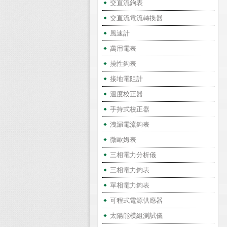
交直流鉤表
交直流電流轉換器
風速計
萬用電表
撓性鉤表
接地電阻計
溫度校正器
手持式校正器
洩漏電流鉤表
微歐姆表
三相電力分析儀
三相電力鉤表
單相電力鉤表
可程式電源供應器
太陽能模組測試儀