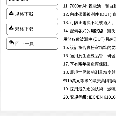
11. 7000mAh
鋰電池，和自
規格下載
12.
內建帶電被測件
(DUT)
13.
可防止電流不足或過大。
规格下载
14.
配備各式的
測試線
：凱氏
用於各種被測件
(DUT)
幾何
回上一頁
15.
設計符合實驗室精準的要
16.
適用於生產線品管、研發
17.
享有
兩年
製造商保固。
18.
展現世界級的測量精度與
幣
15
萬元等級的歐美高階微
19.
採用最先進的技術，減輕
20.
安規等級
:
IEC/EN 61010-