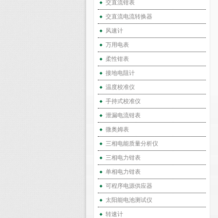
交直流钳表
交直流电流转换器
风速计
万用电表
柔性钳表
接地电阻计
温度校准仪
手持式校准仪
泄漏电流钳表
微奥姆表
三相电能质量分析仪
三相电力钳表
单相电力钳表
可程序电源供应器
太阳能电池测试仪
转速计