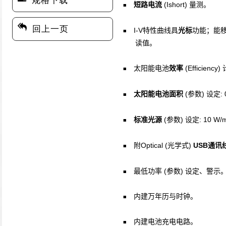
规格下载
(Ishort)
短路电流
量测。
■
回上一页
I-V
特性曲线具
光标
功能；能
■
读值。
(Efficiency)
太阳能电池
效率
■
(
)
:
太阳能电池面积
参数
设定
■
(
)
: 10 W/
标准光源
参数
设定
■
Optical (
)
USB
附
光学式
通讯
■
(
)
最低功率
参数
设定、警示
■
内建万年历与时钟。
■
内建电池充电电路。
■