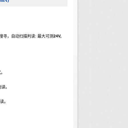
mA)
。
:
24V,
搜寻，自动扫描判读
最大可测
试。
判读。
读。