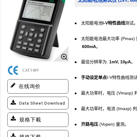
太阳能电池测试仪 (24V, 600
I-V
太阳能电池
特性曲线
测试
■
(Pmax)
太阳能电池最大功率
■
600mA
。
:
1mV, 10μA
最佳分辨率为
。
■
CAT I 60V
I-V
手动设定单点
特性曲线测
■
在线询价
(Vmaxp)
最大功率时，电压
■
Data Sheet Download
(Imaxp)
最大功率时，电流
判
■
規格下載
(Vopen)
开路电压
量测。
■