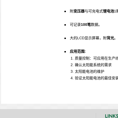
1
附
变压器
与可充电式
锂电池
■
100
可记录
笔
数据。
■
LCD
大的
显示屏幕，附
背光
。
■
:
应用范围
■
1.
质量控制：可应用在生产
2.
确认太阳能系统的需求
3.
太阳能电池的维护
4.
验证太阳能电池的最佳安