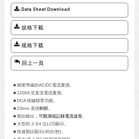
Data Sheet Download
規格下載
规格下载
回上一頁
■
AC/DC
精密準確的
電流量測。
■ 1200A
交直流電流量測。
■ DCA
按鍵歸零功能。
■ 23mm
直徑
鉤部
。
■
類比輸出
，可觀測或記錄電流波形
。
■
3 3/4
LCD
大型的
位
顯示。
■
(30
/
)
快速類比顯示
次
秒
。