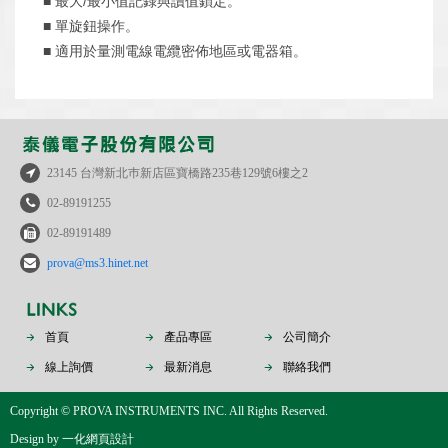
■
/
最大
最小值記錄與讀值鎖定。
■
單旋鈕操作。
■
適用於量測電線電纜密佈地區或電器箱。
23145 台灣新北巿新店區寶橋路235巷129號6樓之2
02-89191255
02-89191489
prova@ms3.hinet.net
首頁
產品專區
公司簡介
線上詢價
最新消息
聯絡我們
Copyright © PROVA INSTRUMENTS INC. All Rights Reserved.
Design by
一化網頁設計